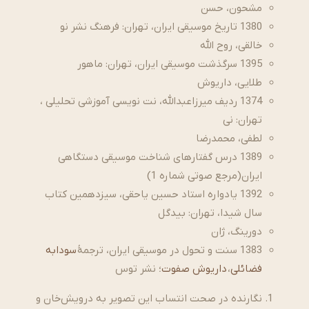
مشحون، حسن
1380 تاریخ موسیقی ایران، تهران: فرهنگ نشر نو
خالقی، روح الله
1395 سرگذشت موسیقی ایران، تهران: ماهور
طلایی، داریوش
1374 ردیف میرزاعبدالله، نت نویسی آموزشی تحلیلی ،
تهران: نی
لطفی، محمدرضا
1389 درس گفتارهای شناخت موسیقی دستگاهی
ایران(مرجع صوتی شماره 1)
1392 یادواره استاد حسین یاحقی، سیزدهمین کتاب
سال شیدا، تهران: بیدگل
دورینگ، ژان
1383 سنت و تحول در موسیقی ایران، ترجمهٔ
سودابه
فضائلی
،
داریوش صفوت
؛ نشر توس
نگارنده در صحت انتساب این تصویر به درویش‌خان و