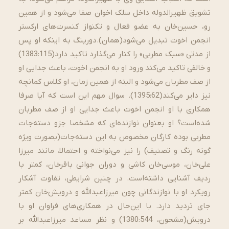
تشویق ظهیرالدوله داخل سلک اخوان صفا می‌شود و از همین
رو، حسین‌خان به عضو فعال و تکنواز کنسرت‌های ارکستر
انجمن اخوت تبدیل می‌شود(همان).دورینگ به اینکه او پس
از مدتی «سبک مطربی» را کنار می‌گذارد تاکید دارد(1383:115)
و خالقی تاکید می‌کند ورود او به انجمن اخوت، باعث جدایی او
از صف مطربان می‌شود و البته از همین زمان، او کلاس کمانچه
نیز دایر می‌کند(1395:62). سوال مهم این است که آیا صرفا
همکاری با او انجمن اخوت باعث جدایی او از صف مطربان
شده‌است؟ او بعنوان نوازنده‌ای که مشخصا جزو دسته‌جات
مطربی بوده کارگان مخصوص به این دسته‌جات(بصورت ویژه
گونه رنگ و تصنیف) را نیز می‌نواخته و احتمالا، مانند میرزا
علی‌خان، موسی‌خان کاشی و دوران جوانی باقرخان، کمتر با
ردیف آشنایی داشته‌است. در چنین شرایطی، تفاوت آشکار
رویکرد او با نوازندگانی چون میرزاعبدالله و درویش‌خان کمتر
جای تردید دارد. با این‌حال در همکاری‌های فراوان او با
درویش(مشحون، 1380:544) و نظر مساعد میرزاعبدالله بر