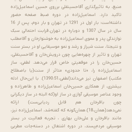
منبع، به تاثیرگذاری آقاحسینقلی برروی حسین اسماعیل‌زاده
تاکید دارد. اسماعیل‌زاده در دوره ضبط صفحه حضور
داشته‌است: بار اول در 1291 در تهران و بار دوم، پس از 16
سال در سال 1307 و دوباره در تهران.قرابت احتمالی سبک
نوازندگی پدر و عموی اسماعیل‌زاده به خوشنوازخان و آقامطلب
و نتیجتا، سنت شیراز و رشد و نمو موسیقایی او در بستر سنت
تهران و تاثیر از چهره‌هایی چون درویش‌خان و آقاحسینقلی،
حسین‌خان را در موقعیتی خاص قرار می‌دهد. لطفی، ساز
اسماعیل‌زاده را، «تا حدودی» متاثر از سنت(یا باصطلاح
مکتب) اصفهان نیز می‌داند(لطفی،1390:51). با این‌حال ادله
بیشتری، از همکاری حسین‌خان اسماعیل‌زاده و طاهرزاده و
وجود عناصر موسیقی آوازی در ساز او(که البته در ساز دیگرانی
چون باقرخان هم قابل ردیابی‌ست) ارائه
نمی‌دهد(همان،18).همان‌گونه که گفته‌شد، اسماعیل‌زاده نیز،
مانند باقرخان و علی‌خان بهاری ، تجربه فعالیت در بستر
موسیقی مردم‌پسند، در دوره اشتغال در دسته‌جات مطربی