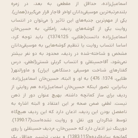
اسماعیل‌زاده، حداقل از مقطعی به بعد، در زمره
بلندمرتبه‌ترین موسیقی‌دانان اواخر قاجار قرار می‌گیرد(همان).
یکی از مهم‌ترین جنبه‌های این تاثیر را می‌توان در انتساب
روایت یکی از گوشه‌های ردیف، رامکلی، به حسین‌خان
اسماعیل‌زاده دانست(طلایی، 1374:125). باید توجه کرد،
اساسا انتساب روایت یا تنظیم گوشه‌هایی به موسیقی‌دانان
مشخص و شناخته-شده در ردیف، محدود به دو نفر بیشتر
نمی‌شود، آقاحسینقلی و انتساب گریلی شستی(لطفی، درس
گفتارهای شناخت موسیقی دستگاهی ایران) و ماورالنهر(
طلایی، 1374: 476) به او، و البته، حسین‌خان اسماعیل‌زاده.
بنابراین، تصور اینکه حسین‌خان اسماعیل‌زاده هم روایتی از
ردیف برای ساز کمانچه داشته، بهیچ عنوان دور از ذهن
نیست. لطفی ضمن صحه بر این اعتقاد و البته اشاره به
نامفصل بودن این ردیف، اذعان دارد که این ردیف هیچ‌گاه
توسط شاگردان وی نقل و روایت نشده‌است(1390:17).
دورینگ نیز اذعان دارد که حسین‌خان، «ردیف حسینقلی را روی
کمانچه پیاده‌کرده»(1383:115) و بدین ترتیب، حداقل یک