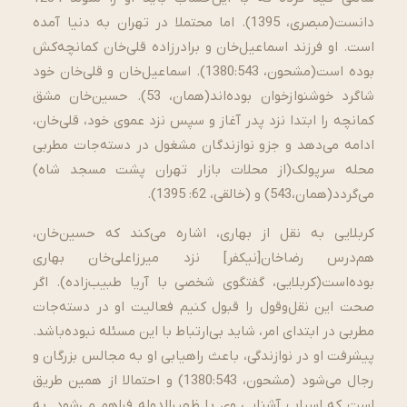
دانست(مبصری، 1395). اما محتملا در تهران به دنیا آمده
است. او فرزند اسماعیل‌خان و برادرزاده قلی‌خان کمانچه‌کش
بوده است(مشحون، 1380:543). اسماعیل‌خان و قلی‌خان خود
شاگرد خوشنوازخوان بوده‌اند(همان، 53‌). حسین‌خان مشق
کمانچه را ابتدا نزد پدر آغاز و سپس نزد عموی خود، قلی‌خان،
ادامه می‌دهد و جزو نوازندگان مشغول در دسته‌جات مطربی
محله سرپولک(از محلات بازار تهران پشت مسجد شاه)
می‌گردد(همان،543) و (خالقی، 62: 1395).
کربلایی به نقل از بهاری، اشاره می‌کند که حسین‌خان،
هم‌درس رضاخان[نیکفر] نزد میرزاعلی‌خان بهاری
بوده‌است(کربلایی، گفتگوی شخصی با آریا طبیب‌زاده). اگر
صحت این نقل‌وقول را قبول کنیم فعالیت او در دسته‌جات
مطربی در ابتدای امر، شاید بی‌ارتباط با این مسئله نبوده‌باشد.
پیشرفت او در نوازندگی، باعث راهیابی او به مجالس بزرگان و
رجال می‌شود (مشحون، 1380:543) و احتمالا از همین طریق
است که اسباب آشنایی وی با ظهیرالدوله فراهم می‌شود. به