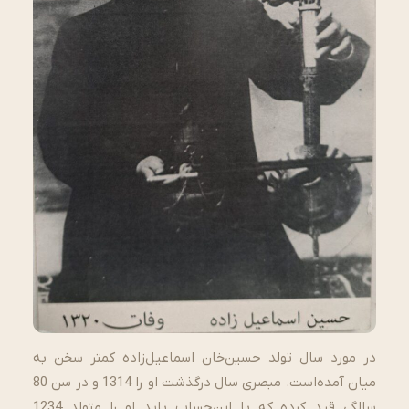
در مورد سال تولد حسین‌خان اسماعیل‌زاده کمتر سخن به
میان آمده‌است. مبصری سال درگذشت او را 1314 و در سن 80
سالگی قید کرده که با این‌حساب باید او را متولد 1234