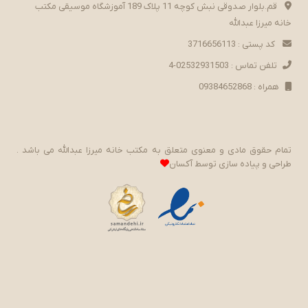
قم.بلوار صدوقی نبش کوچه 11 پلاک 189 آموزشگاه موسیقی مکتب
خانه میرزا عبدالله
کد پستی : 3716656113
تلفن تماس : 02532931503-4
همراه : 09384652868
تمام حقوق مادی و معنوی متعلق به مکتب خانه میرزا عبدالله می باشد .
طراحی و پیاده سازی توسط
آکسان