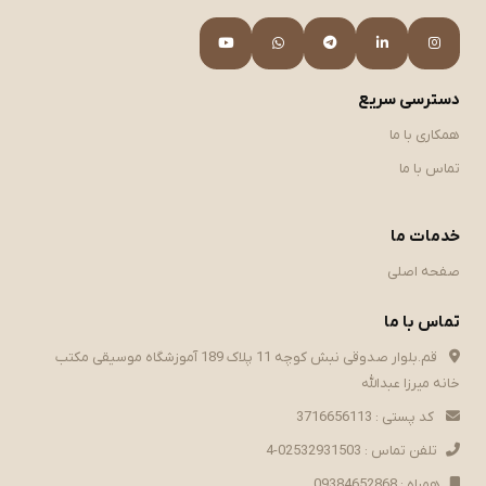
دسترسی سریع
همکاری با ما
تماس با ما
خدمات ما
صفحه اصلی
تماس با ما
قم.بلوار صدوقی نبش کوچه 11 پلاک 189 آموزشگاه موسیقی مکتب
خانه میرزا عبدالله
کد پستی : 3716656113
تلفن تماس : 02532931503-4
همراه : 09384652868