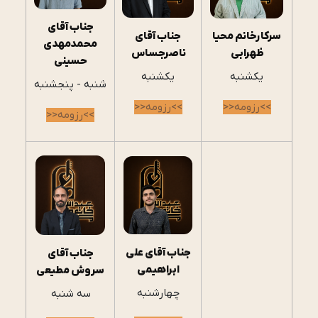
جناب آقای
جناب آقای
سرکارخانم محیا
محمدمهدی
ناصرجساس
ظهرابی
حسینی
یکشنبه
یکشنبه
شنبه - پنجشنبه
>>رزومه<<
>>رزومه<<
>>رزومه<<
جناب آقای علی
جناب آقای
ابراهیمی
سروش مطیعی
چهارشنبه
سه شنبه