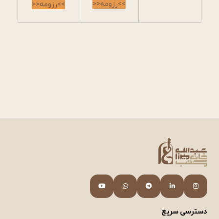
>>رزومه<<
>>رزومه<<
دسترسی سریع