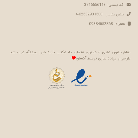
کد پستی : 3716656113
تلفن تماس : 02532931503-4
همراه : 09384652868
تمام حقوق مادی و معنوی متعلق به مکتب خانه میرزا عبدالله می باشد .
طراحی و پیاده سازی توسط
آکسان