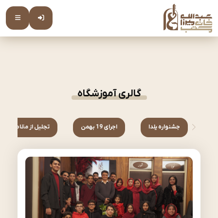
گالری آموزشگاه
جشنواره یلدا
اجرای 19 بهمن
تجلیل از مقام اساتید مکتب خ