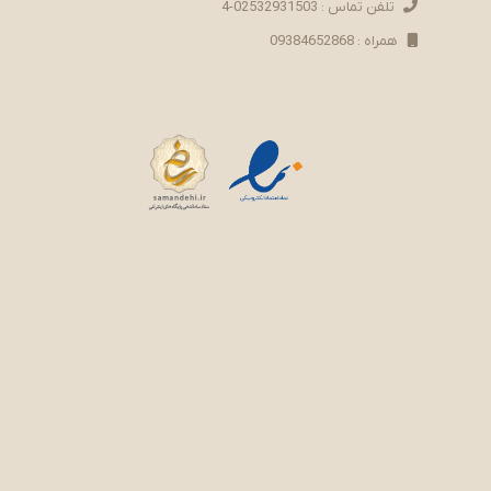
تلفن تماس : 02532931503-4
همراه : 09384652868