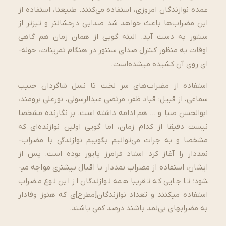
عمده نوازندگان امروزی، استفاده می­‌کنند. طبیعتا، استفاده از
این مضراب­‌ها باعث خواهد شد صدایی درخشان­تر و تیزتر از
سنتور به دست آید. البته گویی از همان زمان هم گاهی
اوقات به منظور کنترل صدای سنتور در هنگام تمرینات، حوله‌­
ای روی آن کشیده می­شده‌­است.
استفاده از مضراب‌های سر لخت تا نسل شاگردان حبیب
سماعی، از قبیل: قباد ظفر، مرتضی عبدالرسولی، نورعلی برومند،
ابوالحسن صبا و … هم ادامه داشته است. بر نگارنده مشخصا
نیست دقیقا از کدام زمان، اما گویی اولین نوازنده‌­ای که
مشخصا و به جرات می­‌توانیم بگوییم نوازندگی با مضراب­
نمددار را آغاز کرد استاد فرامرز پایور بوده است. پس از
ایشان، استفاده از مضراب نمددار با اقبال بیشتری مواجه می­
شود؛ تا جایی که تقریبا همه نوازندگان از این نوع مضراب
استفاده می­کنند و تعداد نوازندگان[مطرح]ی که هنوز وفادار
به مضراب­های بی­‌نمد باشند درصد کمی باشند.