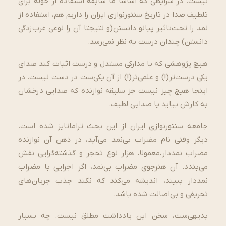
نیست. در شرایطی که اساسا ما سابقه استفاده از حوله برای
تلطیف صدا در تاریخ سنتورنوازی ایران را داریم هم، استفاده از
نمد را تحت­‌تاثیر پیانو دانستن(و نتیجتا آن را نوعی غرب‌زدگی
دانستن) چندان درست به نظر نمی‌­رسد.
هیچ پژوهشی که با مدارکی مستدل و درست اثبات کند صدای
یکی درست‌­تر(!) و علمی‌­تر(!) از آن یکی­‌ست در دست نیست. در
این­جا هیچ چیز نیست جز سلیقه نوازنده که صدایی درخشان
به کارش بیاید یا صدایی لطیف.
جامعه سنتورنوازی ایران از این بحث تراماتایز شده است.
دیگر وقتی نام مضراب بی­‌نمد می‌آید، در ذهن آن نوازنده
مضراب نمددار،معمولا، هزار نوع تحجر و گذشته­‌گرایی نقش
می‌بندد. آن هنرجوی مضراب بی‌­نمد، اگر اجرایی با مضراب
نمددار ببیند، اندیشه می‌­کند که نکند جذب جریان­‌های
تحریفی و بی‌­اصالت شده باشد.
بدیهی­‌ست، سخن این یادداشت مطلق نیست. چه بسیار