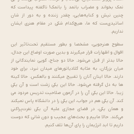
نمک بخواند و مضراب بانمد را بانمک! ناگفته پیداست که
چنین نیش و کنایه‌هایی، چقدر زننده و به دور از شان
اساتیدی‌ست که ما، هیچ‌کدام شکی در مقام هنری ایشان
نداریم.
سطوح هنرجویی، مشخصا و بطور مستقیم تحت‌­تاثیر این
اقوال و اظهارات قرار می­گیرند و بدین صورت اوضاع این جدال،
حالا بدتر از قبل می­‌شود. حالا دو جناح، گویی نمایندگانی از
میان بزرگان، به مثابه گلادیاتورهای میدان نبرد، برای خود
دارند. حالا اینان آنان را تقبیح می­کنند و بالعکس. حالا کینه­‌
ها به دل گرفته می­‌شود. حالا این یکی زشت است و آن یکی
زیبا. حالا این یکی آن را در آزمون صلاحیت تدریس مردود می­‌
کند. آن یکی هم در جواب، این یکی را در دانشگاه پاس نمی­کند
و همان یکی، در فضای مجازی علیه آن یکی نفرت‌پراکنی
می‌کند. حالا ماییم و بحث­‌های عجیب و دون شانی که دوست
داریم تا ابد انرژی­مان را پای آن­‌ها تلف کنیم.