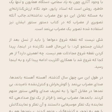
با وجود آثاری چون
به یاد سماعی
،
دستگاه همایون
و
تنها یک
خاطره
، روشن است که استاد پایور، خود نگاه ارزش‌گذارانه‌ای
به مسئله تقابل این دو نوع مضراب نداشته‌­اند.جالب آن­که
تصویری از مضراب که در کتاب دستور سنتور ایشان نیز
استفاده شده تصویر یک مضراب ­بی‌­نمد است.
شکی نیست که نقطه شروع دعواها را باید از نسل بعد از
ایشان جستجو کرد.؛ با این‌حال قصد نگارنده در اینجا، پیدا
کردن نقطه شروع مجادلات هم نیست. چه اهمیتی دارد؟ از هر
کجا که شروع شد با همکاری اکثریت ادامه پیدا کرد و به اینجا
رسید.
در طول این سی چهل سال گذشته، آهسته آهسته بانمدها،
صدای مضراب بی‌­نمد را گوش‌خراش و کنترل­‌نشده نامیدند، بی­‌
نمدها در مقابل آن­ها را به تحریف صدای واقعی سنتور متهم
کردند. بانمدها، مضراب بی­‌نمد را فراتر از یک نوع صدادهی، که
نماینده یک تفکر موسیقایی دانستند و آن تفکر و نمایندگانش
را هم به تحجر و گذشته­‌گرایی متهم کردند. بی­‌نمدها هم به