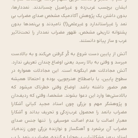
ایشان برچسب غرب­‌زده و غیراصیل چسباندند. نمددارها،
بدون داشتن یک پژوهش آکادمیک مشخص صدای مضراب بی­‌
نمد را غیراستاندارد و غیرعلمی(!) نامیدند و بی­‌نمدها بدون
پشتوانه تاریخی مشخص، ظهور مضراب نمددار را تحت­‌تاثیر
غرب و ساز پیانو دانستند.
آتش از پایین دست شروع به گُر گرفتن می­‌کند و به بالادست
می­رسد و وقتی به بالا رسید یعنی اوضاع چندان تعریفی ندارد.
آتش مجادلات هم این­گونه است. این مجادلات همواره در
سطوح پایین، یا باصطلاح
هنرجویی
، بوده و احتمالا همیشه
هم حضور داشته باشد. اوضاع وقتی خطرناک می­شود که
بالادستی‌­ها وارد این دعوا بشوند. مشخصا، وقتی که ردیف­‌دان
و پژوهشگر مهم و بزرگی چون استاد مجید کیانی آشکارا
مضراب با­‌نمد را محصول غرب‌زدگی و تحریف بداند و آشکارا
معیار اصالت یا عدم اصالت موسیقی را تنها جنس صدای
مضراب آن برشمرد و آهنگساز و نوازنده بزرگی چون زنده‌­یاد
استاد پرویز مشکاتیان، بی­‌محابا و گزنده، مضراب بی­‌نمد را بی­‌