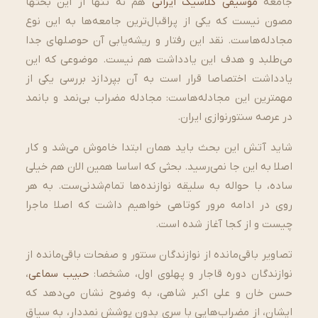
جامعه
موسیقی کلاسیک ایرانی
هم نه تنها از این بحث­ها
مصون نیست که یکی از پراقبال‌­ترین جامعه­‌ها به این نوع
مجادله­‌هاست. نقد این رفتار و ریشه‌­یابی آن حوصله­ای جدا
می­‌طلبد و هدف این یادداشت هم نیست. موضوعی که این
یادداشت اختصاصا قرار است به آن بپردازد بررسی یکی از
مهم­ترین این مجادله‌­هاست: مجادله مضراب بی‌­نمد و بانمد
در عرصه سنتورنوازی ایران.
شاید آتش این بحث باید همان ابتدا خاموش می‌­شد و کار
اصلا به این جا نمی‌­رسید. بحثی که اساسا همین الان هم خیلی
ساده، با حواله به سلیقه نوازنده­‌ها تمام­‌شدنی­‌ست. به هر
روی در ادامه مرور کوتاهی خواهیم داشت که اصلا ماجرا
چیست و از کجا آغاز شده است.
تصاویر باقی­‌مانده از نوازندگان سنتور و صفحات باقی‌­مانده از
نوازندگان دوره قاجار و پهلوی اول، مشخصا:
حبیب سماعی
،
حسن خان و علی اکبر شاهی، به وضوح نشان می‌دهد که
ایشان، از مضراب­‌هایی با سری بدون پوشش نمددار، به سیاق