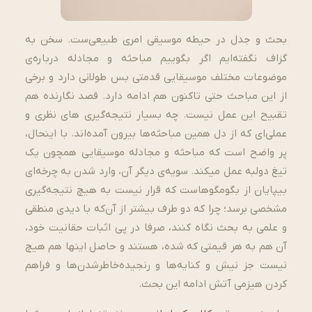
بحث و جدل در حیطه موسیقی امری طبیعی­‌ست. سخن به
گزاف نگفته­‌ایم اگر بگوییم مباحثه و مجادله درباره­‌ی
موضوعات مختلف موسیقایی قدمتی بس طولانی دارد و برخی
از این مباحث حتی تاکنون هم ادامه دارد. قصد نگارنده هم
تقبیح این عمل نیست. چه بسیار نتیجه­‌گیری های نظری و
عملی­‌ای که از دل همین مباحثه‌ها بیرون آمده‌­اند. با این­حال،
پر واضح است که مباحثه و مجادله موسیقایی همچون یک
تیغ دولبه عمل می­کند. سویه‌­ی دیگر آن، وارد شدن به چرخه‌­ای
بی­پایان از بگومگوهاست که قرار نیست به هیچ نتیجه­‌گیری
مشخصی برسد؛ چرا که دو طرف بیشتر از آن­‌که با دیدی منطقی
و علمی به بحث نگاه کنند، صرفا در پی اثبات حقانیت خود،
آن­ هم به هر قیمتی که شده، هستند و حاصل این­ها هم هیچ
نیست جز نیش و کنایه­‌ها و رنجیده‌­خاطرشدن­‌ها و فراهم
کردن هیزمی آتش ادامه این بحث.