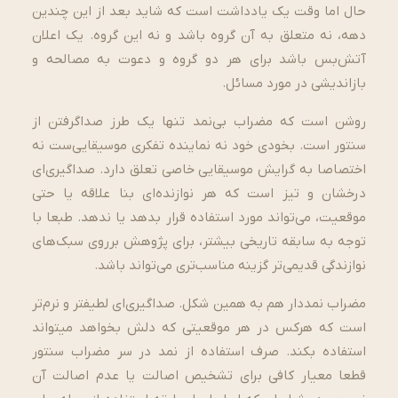
حال اما وقت یک یادداشت است که شاید بعد از این چندین
دهه، نه متعلق به آن گروه باشد و نه این گروه. یک اعلان
آتش­‌بس باشد برای هر دو گروه و دعوت به مصالحه و
بازاندیشی در مورد مسائل.
روشن است که مضراب بی‌­نمد تنها یک طرز صداگرفتن از
سنتور است. بخودی خود نه نماینده تفکری موسیقایی‌ست نه
اختصاصا به گرایش موسیقایی خاصی تعلق دارد. صداگیری­‌ای
درخشان و تیز است که هر نوازنده‌­ای بنا علاقه یا حتی
موقعیت، می‌تواند مورد استفاده قرار بدهد یا ندهد. طبعا با
توجه به سابقه تاریخی بیشتر، برای پژوهش برروی سبک‌­های
نوازندگی قدیمی‌­تر گزینه مناسب‌­تری می­‌تواند باشد.
مضراب نمددار هم به همین شکل. صداگیری­‌ای لطیف­تر و نرم‌­تر
است که هرکس در هر موقعیتی که دلش بخواهد می­تواند
استفاده بکند. صرف استفاده از نمد در سر مضراب سنتور
قطعا معیار کافی برای تشخیص اصالت یا عدم اصالت آن