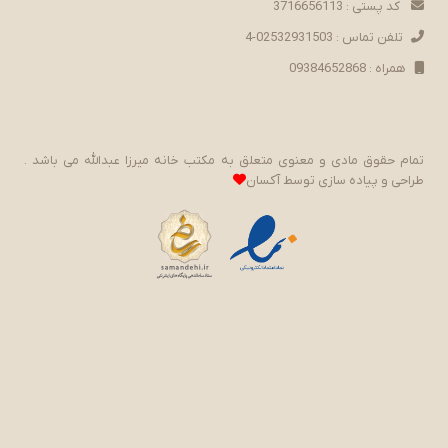
کد پستی : 3716656113
تلفن تماس : 02532931503-4
همراه : 09384652868
تمام حقوق مادی و معنوی متعلق به مکتب خانه میرزا عبدالله می باشد .
طراحی و پیاده سازی توسط
آکسان