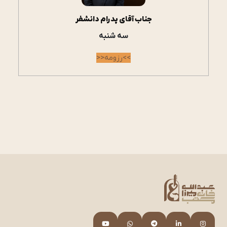
جناب آقای پدرام دانشفر
سه شنبه
>>رزومه<<