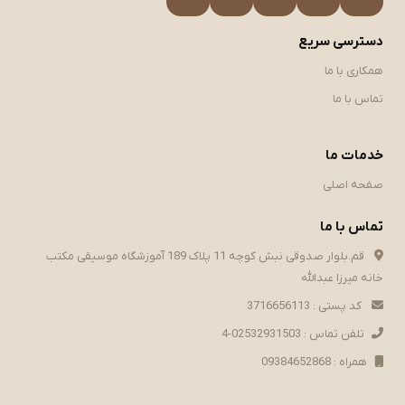
دسترسی سریع
همکاری با ما
تماس با ما
خدمات ما
صفحه اصلی
تماس با ما
قم.بلوار صدوقی نبش کوچه 11 پلاک 189 آموزشگاه موسیقی مکتب
خانه میرزا عبدالله
کد پستی : 3716656113
تلفن تماس : 02532931503-4
همراه : 09384652868