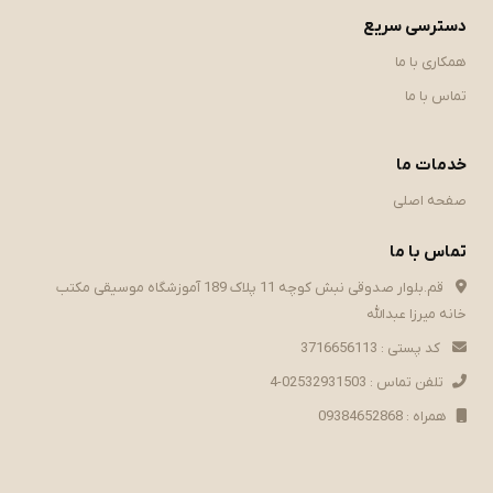
دسترسی سریع
همکاری با ما
تماس با ما
خدمات ما
صفحه اصلی
تماس با ما
قم.بلوار صدوقی نبش کوچه 11 پلاک 189 آموزشگاه موسیقی مکتب
خانه میرزا عبدالله
کد پستی : 3716656113
تلفن تماس : 02532931503-4
همراه : 09384652868