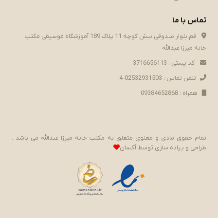
تماس با ما
قم.بلوار صدوقی نبش کوچه 11 پلاک 189 آموزشگاه موسیقی مکتب
خانه میرزا عبدالله
کد پستی : 3716656113
تلفن تماس : 02532931503-4
همراه : 09384652868
تمام حقوق مادی و معنوی متعلق به مکتب خانه میرزا عبدالله می باشد .
طراحی و پیاده سازی توسط
آکسان