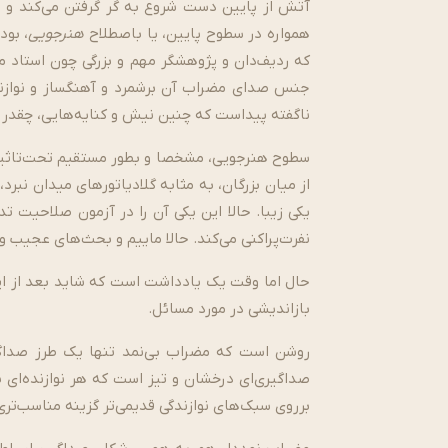
آتش از پایین دست شروع به گُر گرفتن می­‌کند و 
همواره در سطوح پایین، یا باصطلاح
هنرجویی
، بود
که ردیف­‌دان و پژوهشگر مهم و بزرگی چون استاد م
جنس صدای مضراب آن برشمرد و آهنگساز و نوازنده بز
ناگفته پیداست که چنین نیش و کنایه‌هایی، چقدر ز
سطوح هنرجویی، مشخصا و بطور مستقیم تحت‌­تاثیر این
از میان بزرگان، به مثابه گلادیاتورهای میدان نبرد، 
یکی زیبا. حالا این یکی آن را در آزمون صلاحیت ت
نفرت‌پراکنی می‌کند. حالا ماییم و بحث­‌های عجیب و 
حال اما وقت یک یادداشت است که شاید بعد از این
بازاندیشی در مورد مسائل.
روشن است که مضراب بی‌­نمد تنها یک طرز صداگ
صداگیری­‌ای درخشان و تیز است که هر نوازنده‌­ای 
برروی سبک‌­های نوازندگی قدیمی‌­تر گزینه مناسب‌­تری 