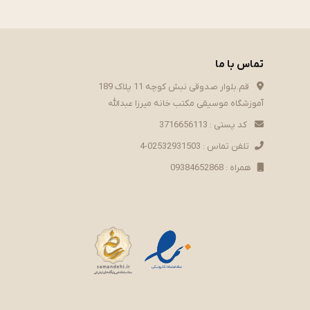
تماس با ما
قم.بلوار صدوقی نبش کوچه 11 پلاک 189
آموزشگاه موسیقی مکتب خانه میرزا عبدالله
کد پستی : 3716656113
تلفن تماس : 02532931503-4
همراه : 09384652868