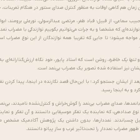
مان زمان هم گاهی اوقات به منظور کنترل صدای سنتور در هنگام تمرینات، ح
یب سماعی، از قبیل: قباد ظفر، مرتضی عبدالرسولی، نورعلی برومند، ابو
زنده‌­ای که مشخصا و به جرات می­‌توانیم بگوییم نوازندگی با مضراب­ نمددا
 مواجه می­شود؛ تا جایی که تقریبا همه نوازندگان از این نوع مضراب است
تنها یک خاطره
، روشن است که استاد پایور، خود نگاه ارزش‌گذارانه‌ای ب
یشان نیز استفاده شده تصویر یک مضراب ­بی‌­نمد است.
د از ایشان جستجو کرد.؛ با این‌حال قصد نگارنده در اینجا، پیدا کردن 
رد و به اینجا رسید.
ها، صدای مضراب بی‌­نمد را گوش‌خراش و کنترل­‌نشده نامیدند، بی­‌نمده
یک نوع صدادهی، که نماینده یک تفکر موسیقایی دانستند و آن تفکر و نماین
صیل چسباندند. نمددارها، بدون داشتن یک پژوهش آکادمیک مشخص صدای 
هور مضراب نمددار را تحت­‌تاثیر غرب و ساز پیانو دانستند.