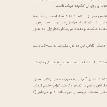
وله‌­ای روی آن کشیده می­شده‌­است.
الحسن صبا و … هم ادامه داشته است. بر نگارنده
ر را آغاز کرد استاد فرامرز پایور بوده است. پس از
فاده می­کنند و تعداد نوازندگان[مطرح]ی که هنوز
ه مسئله تقابل این دو نوع مضراب نداشته‌­اند.جالب
نقطه شروع مجادلات هم نیست. چه اهمیتی دارد؟ از
ا در مقابل آن­ها را به تحریف صدای واقعی سنتور
دگانش را هم به تحجر و گذشته­‌گرایی متهم کردند.
مضراب بی­‌نمد را غیراستاندارد و غیرعلمی(!)