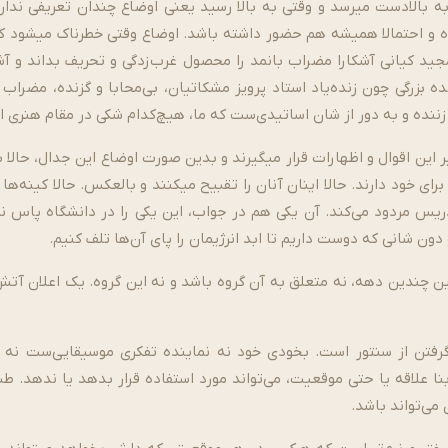
به بالادست می­رسد و وقتی به بالا رسید یعنی اوضاع چندان تعریفی ندا
ه و احتمالا همیشه هم حضور داشته باشد. اوضاع وقتی خطرناک می­شود که 
جید کیانی آشکارا مضراب با­‌نمد را محصول غرب‌زدگی و تحریف بداند و آ
رگی چون زنده‌­یاد استاد پرویز مشکاتیان، بی­‌محابا و گزنده، مضراب بی­
ننده و به دور از شان اساتیدی‌ست که ما، هیچ‌کدام شکی در مقام هنری ای
 اقوال و اظهارات قرار می­گیرند و بدین صورت اوضاع این جدال، حالا بدت
برای خود دارند. حالا اینان آنان را تقبیح می­کنند و بالعکس. حالا کینه­‌
دریس مردود می­‌کند. آن یکی هم در جواب، این یکی را در دانشگاه پاس 
دون شانی که دوست داریم تا ابد انرژی­مان را پای آن­‌ها تلف کنیم.
 چندین دهه، نه متعلق به آن گروه باشد و نه این گروه. یک اعلان آتش
رفتن از سنتور است. بخودی خود نه نماینده تفکری موسیقایی‌ست نه 
بنا علاقه یا حتی موقعیت، می‌تواند مورد استفاده قرار بدهد یا ندهد. 
می­‌تواند باشد.