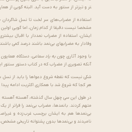
تر و تیزتر از سنتور به دست آید. البته گویی از ه
استفاده از مضراب‌های سر لخت تا نسل شاگردان حب
مشخصا نیست دقیقا از کدام زمان، اما گویی اولین نوا
ایشان، استفاده از مضراب نمددار با اقبال بیشتری
وفادار به مضراب­های بی­‌نمد باشند درصد کمی باشند.
با وجود آثاری چون
به یاد سماعی
،
دستگاه همایون
و
آن­که تصویری از مضراب که در کتاب دستور سنتور ا
شکی نیست که نقطه شروع دعواها را باید از نسل بع
هر کجا که شروع شد با همکاری اکثریت ادامه پیدا ک
در طول این سی چهل سال گذشته، آهسته آهسته بانمد
متهم کردند. بانمدها، مضراب بی­‌نمد را فراتر از 
بی­‌نمدها هم به ایشان برچسب غرب­‌زده و غیرا
نامیدند و بی­‌نمدها بدون پشتوانه تاریخی مشخص، ظ