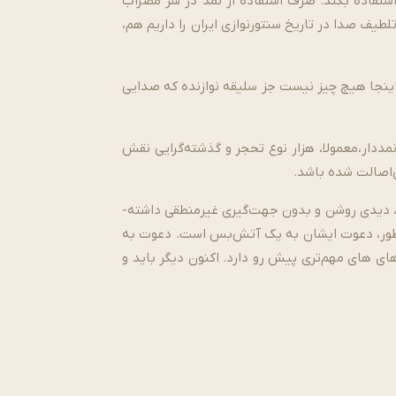
استفاده بکند. صرف استفاده از نمد در سر مضراب
یف صدا در تاریخ سنتورنوازی ایران را داریم هم،
این­جا هیچ چیز نیست جز سلیقه نوازنده که صدایی
مددار،معمولا، هزار نوع تحجر و گذشته­‌گرایی نقش
‌­اصالت شده باشد.
بدیهی­‌ست، سخن این یادداشت مطلق نیست. چه بسیار نوازندگانی که اسیر این بحث بی­‌انتها نشده­‌اند. چه بسیار که از ابتدا، دیدی روشن و بدون­ جهت­‌گیری غیرمنطقی داشته‌­
سطور، دعوت ایشان به یک آتش­‌بس است. دعوت به
های های مهم­‌تری پیش رو دارد. اکنون دیگر باید و