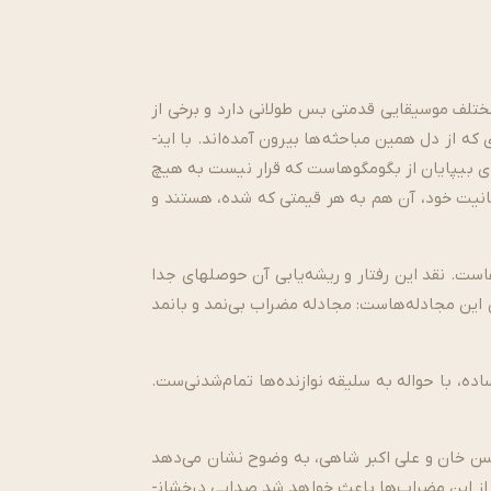
ختلف موسیقایی قدمتی بس طولانی دارد و برخی از
این مباحث حتی تاکنون هم ادامه دارد. قصد نگارنده هم تقبیح این عمل نیست. چه بسیار نتیجه­‌گیری های نظری و عملی­‌ای که از دل همین مباحثه‌ها بیرون آمده‌­اند. با این­
ای بی­پایان از بگومگوهاست که قرار نیست به هیچ
قانیت خود، آن­ هم به هر قیمتی که شده، هستند و
است. نقد این رفتار و ریشه‌­یابی آن حوصله­ای جدا
ین مجادله‌­هاست: مجادله مضراب بی‌­نمد و بانمد
 با حواله به سلیقه نوازنده­‌ها تمام­‌شدنی­‌ست.
ن خان و علی اکبر شاهی، به وضوح نشان می‌دهد
 از این مضراب­‌ها باعث خواهد شد صدایی درخشان­