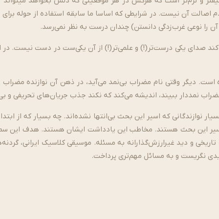
­تر و نرم‌­تر است که هرکس در هر موقعیتی که دلش بخواهد می­تواند 
اصالت آن نیست. در شرایطی که اساسا ما سابقه استفاده از حوله برای تلط
ا آن را نوعی غرب‌زدگی دانستن) چندان درست به نظر نمی‌­رسد.
 صدای یکی درست‌­تر(!) و علمی‌­تر(!) از آن یکی­‌ست در دست نیست. در 
 است. دیگر وقتی نام مضراب بی­‌نمد می‌آید، در ذهن آن نوازنده مضراب ن
مضراب نمددار ببیند، اندیشه می‌­کند که نکند جذب جریان­‌های تحریفی و بی
نوز اسیر این بحث هستند. مخاطب این یادداشت ایشان­ هستند. هدف این 
ه تاریخی و دید غیرارزش­‌گذارانه به مسئله. موسیقی کلاسیک ایرانی، گردنه‌
جدیدی نگریست و به مسائل مهم‌تری پرداخت.