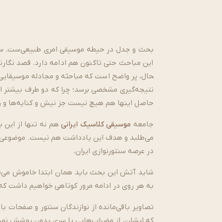
بحث و جدل در حیطه موسیقی امری طبیعی­‌ست. سخن 
حال، پر واضح است که مباحثه و مجادله موسیقایی ه
نتیجه­‌گیری مشخصی برسد؛ چرا که دو طرف بیشتر از
حاصل این­ها هم هیچ نیست جز نیش و کنایه­‌ها و ر
جامعه
موسیقی کلاسیک ایرانی
هم نه تنها از این بح
می­‌طلبد و هدف این یادداشت هم نیست. موضوعی که 
در عرصه سنتورنوازی ایران.
شاید آتش این بحث باید همان ابتدا خاموش می‌­شد و
به هر روی در ادامه مرور کوتاهی خواهیم داشت که 
تصاویر باقی­‌مانده از نوازندگان سنتور و صفحات باق
که ایشان، از مضراب­‌هایی با سری بدون پوشش نمددار