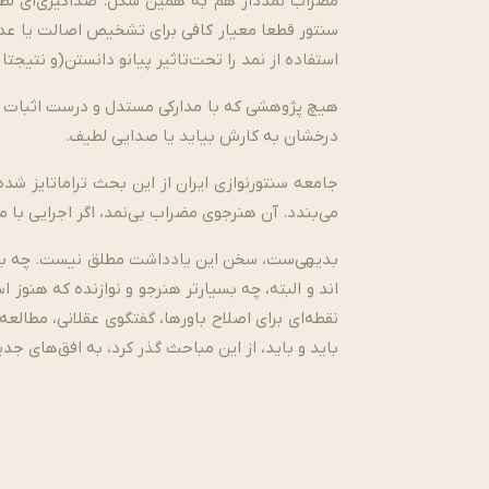
مضراب نمددار هم به همین شکل. صداگیری­‌ای لطیف
سنتور قطعا معیار کافی برای تشخیص اصالت یا عدم 
استفاده از نمد را تحت­‌تاثیر پیانو دانستن(و نتیجت
هیچ پژوهشی که با مدارکی مستدل و درست اثبات کند
درخشان به کارش بیاید یا صدایی لطیف.
جامعه سنتورنوازی ایران از این بحث تراماتایز شده
می‌بندد. آن هنرجوی مضراب بی‌­نمد، اگر اجرایی با 
اند و البته، چه بسیارتر هنرجو و نوازنده که ه
نقطه­‌ای برای اصلاح باورها، گفتگوی عقلانی، مطالع
باید و باید، از این مباحث گذر کرد، به افق­‌های 