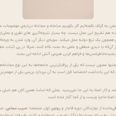
به گزاف نگفته­‌ایم اگر بگوییم مباحثه و مجادله درباره­‌ی موضوعات م
مچون یک تیغ دولبه عمل می­کند. سویه‌­ی دیگر آن، وارد شدن به چرخه‌­
 آن­‌که با دیدی منطقی و علمی به بحث نگاه کنند، صرفا در پی اثبات ح
نجیده‌­خاطرشدن­‌ها و فراهم کردن هیزمی آتش ادامه این بحث.
ث­ها مصون نیست که یکی از پراقبال‌­ترین جامعه­‌ها به این نوع مجادله­‌ه
این یادداشت اختصاصا قرار است به آن بپردازد بررسی یکی از مهم­ترین ا
 کار اصلا به این جا نمی‌­رسید. بحثی که اساسا همین الان هم خیلی ساده،
اصلا ماجرا چیست و از کجا آغاز شده است.
ی‌­مانده از نوازندگان دوره قاجار و پهلوی اول، مشخصا:
حبیب سماعی
، حس
، به سیاق عمده نوازندگان امروزی، استفاده می­‌کنند. طبیعتا، استفاده